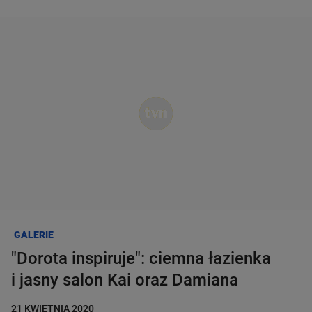
WBD NA ŚWIECIE
Dzień dobry!
WBD W POLSCE
Jedno konto do wszystkich usług
NASZE MARKI
ZALOGUJ SIĘ
NASZE WARTOŚCI
Zarejestruj się
ZESPÓŁ ZARZĄDZAJĄCY
GALERIE
BIURO PRASOWE
"Dorota inspiruje": ciemna łazienka
i jasny salon Kai oraz Damiana
KARIERA
21 KWIETNIA 2020