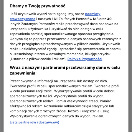
Dbamy o Twoją prywatność
Jeśli użytkownik wyrazi na to zgodę, my, nasze
podmioty
stowarzyszone
i naszych
161
Zaufanych Partnerów IAB oraz
30
innych Zaufanych Partnerów może przechowywać dane osobowe na
urządzeniu użytkownika i uzyskiwać do nich dostęp w celu
zapewnienia bardziej spersonalizowanego sposobu przeglądania.
Odbywa się to poprzez przetwarzanie danych osobowych zebranych z
danych przeglądania przechowywanych w plikach cookie. Użytkownik
może udzielić/wycofać zgodę i sprzeciwić się przetwarzaniu w oparciu
o uzasadniony interes w dowolnym momencie, klikając przycisk
„Ustawienia plików cookie i reklam”.
Polityka Prywatności
Wraz z naszymi partnerami przetwarzamy dane w celu
2 z 8
zapewnienia:
Przechowywanie informacji na urządzeniu lub dostęp do nich.
Tworzenie profili w celu spersonalizowanych reklam. Tworzenie profili
w celu personalizacji treści. Wykorzystywanie profili w celu doboru
spersonalizowanych treści. Wykorzystanie profili do wyboru
spersonalizowanych reklam. Pomiar efektywności treści. Pomiar
efektywności reklam. Rozumienie odbiorców dzięki statystyce lub
kombinacji danych z różnych źródeł. Rozwój i ulepszanie usług.
Wykorzystywanie ograniczonych danych do wyboru reklam.
Lista partnerów (dostawców)