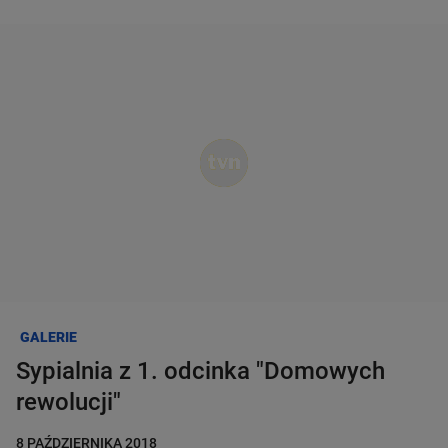
WBD NA ŚWIECIE
Dzień dobry!
WBD W POLSCE
Jedno konto do wszystkich usług
NASZE MARKI
ZALOGUJ SIĘ
NASZE WARTOŚCI
Zarejestruj się
ZESPÓŁ ZARZĄDZAJĄCY
GALERIE
BIURO PRASOWE
Sypialnia z 1. odcinka "Domowych
rewolucji"
KARIERA
8 PAŹDZIERNIKA 2018