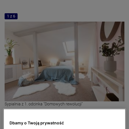
1 z 6
Sypialnia z 1. odcinka "Domowych rewolucji"
Łóżko umieszczono pomiędzy dwoma filarami.
Dbamy o Twoją prywatność