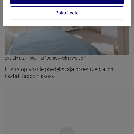
Pokaż cele
Sypialnia z 1. odcinka "Domowych rewolucji"
Lustra optycznie powiększają przestrzeń, a ich
kształt łagodzi skosy.