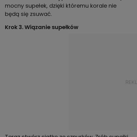
mocny supełek, dzięki któremu korale nie
będą się zsuwać.
Krok 3. Wiązanie supełków
Teraz stwórz siatkę ze sznurków. Zrób supełki