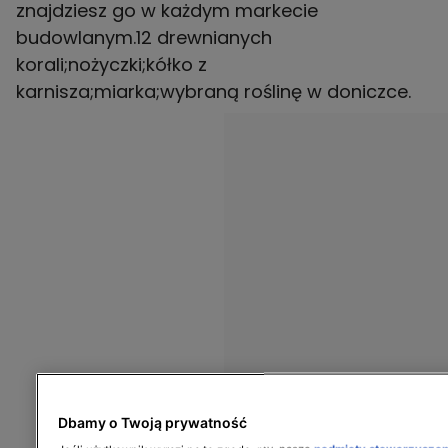
znajdziesz go w każdym markecie
budowlanym.12 drewnianych
korali;nożyczki;kółko z
karnisza;miarka;wybraną roślinę w doniczce.
Dbamy o Twoją prywatność