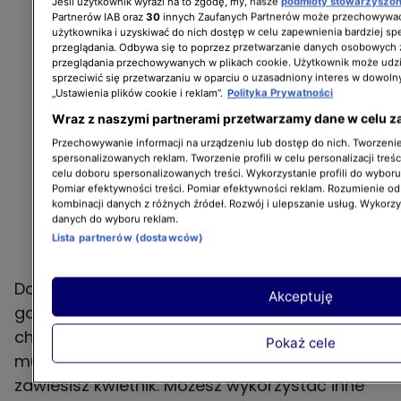
Jeśli użytkownik wyrazi na to zgodę, my, nasze
podmioty stowarzyszo
Partnerów IAB oraz
30
innych Zaufanych Partnerów może przechowywać
użytkownika i uzyskiwać do nich dostęp w celu zapewnienia bardziej 
przeglądania. Odbywa się to poprzez przetwarzanie danych osobowych
przeglądania przechowywanych w plikach cookie. Użytkownik może udzi
sprzeciwić się przetwarzaniu w oparciu o uzasadniony interes w dowoln
„Ustawienia plików cookie i reklam”.
Polityka Prywatności
Wraz z naszymi partnerami przetwarzamy dane w celu z
Przechowywanie informacji na urządzeniu lub dostęp do nich. Tworzenie 
spersonalizowanych reklam. Tworzenie profili w celu personalizacji treśc
celu doboru spersonalizowanych treści. Wykorzystanie profili do wybor
Pomiar efektywności treści. Pomiar efektywności reklam. Rozumienie odb
kombinacji danych z różnych źródeł. Rozwój i ulepszanie usług. Wykorz
danych do wyboru reklam.
Lista partnerów (dostawców)
Dodatkowo pamiętaj o tym, by przemyśleć,
Akceptuję
gdzie Twój kwietnik-makrama ma wisieć. Jeśli
chcesz go powiesić na ścianie lub na suficie,
Pokaż cele
musisz wyposażyć się w hak, na którym
zawiesisz kwietnik. Możesz wykorzystać inne