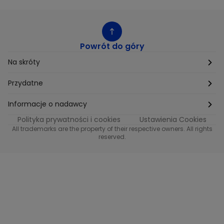
Powrót do góry
Na skróty
Etyka
Przydatne
Supplier Diversity
Biuro Prasowe
Informacje o nadawcy
Polityka prywatności i cookies
Ustawienia Cookies
Polityka podatkowa
Biuro Reklamy
Informacje o nadawcy programu METRO
All trademarks are the property of their respective owners. All rights
reserved.
Procurement
Fundacja TVN
Informacje o nadawcy programu iTvn
Równość szans w zatrudnieniu
Kariera
Informacje o nadawcy programu iTvn Extra
Modern Slavery Statement
Distribution
Informacje o nadawcy programu iTvn West
Jak odbierać
Informacje o nadawcy programu HGTV