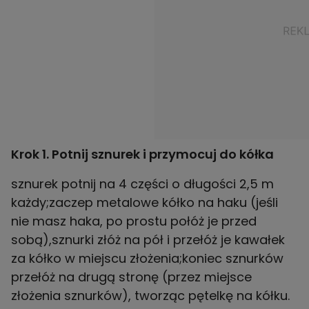
Krok 1. Potnij sznurek i przymocuj do kółka
sznurek potnij na 4 części o długości 2,5 m
każdy;zaczep metalowe kółko na haku (jeśli
nie masz haka, po prostu połóż je przed
sobą),sznurki złóż na pół i przełóż je kawałek
za kółko w miejscu złożenia;koniec sznurków
przełóż na drugą stronę (przez miejsce
złożenia sznurków), tworząc pętelkę na kółku.