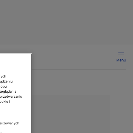
Menu
nych
ządzeniu
sobu
zeglądania
 przetwarzaniu
ookie i
nalizowanych