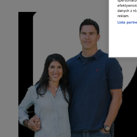
spersonaliz
efektywnośc
danych z ró
reklam.
Lista part