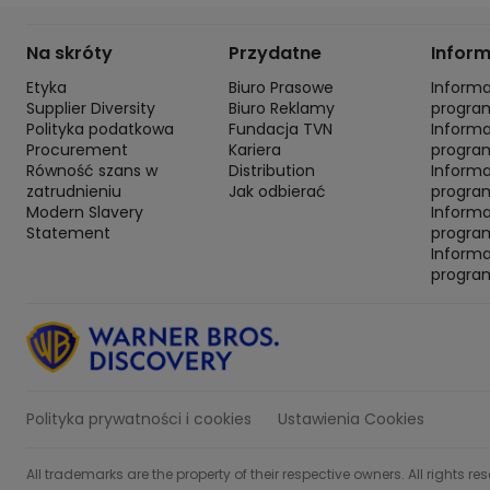
Na skróty
Przydatne
Infor
Etyka
Biuro Prasowe
Inform
Supplier Diversity
Biuro Reklamy
progra
Polityka podatkowa
Fundacja TVN
Inform
Procurement
Kariera
progra
Równość szans w
Distribution
Inform
zatrudnieniu
Jak odbierać
program
Modern Slavery
Inform
Statement
progra
Inform
progra
Polityka prywatności i cookies
Ustawienia Cookies
All trademarks are the property of their respective owners. All rights re