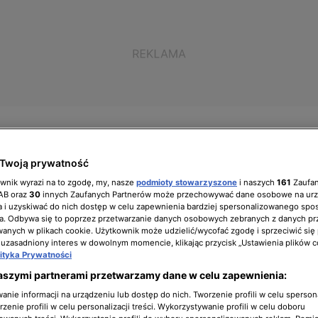
Twoją prywatność
ół zarządzający
Biuro prasowe
Kariera
ownik wyrazi na to zgodę, my, nasze
podmioty stowarzyszone
i naszych
161
Zaufa
IAB oraz
30
innych Zaufanych Partnerów może przechowywać dane osobowe na ur
 i uzyskiwać do nich dostęp w celu zapewnienia bardziej spersonalizowanego spo
a. Odbywa się to poprzez przetwarzanie danych osobowych zebranych z danych pr
nych w plikach cookie. Użytkownik może udzielić/wycofać zgodę i sprzeciwić się
 uzasadniony interes w dowolnym momencie, klikając przycisk „Ustawienia plików c
lityka Prywatności
aszymi partnerami przetwarzamy dane w celu zapewnienia:
nie informacji na urządzeniu lub dostęp do nich. Tworzenie profili w celu sperso
zenie profili w celu personalizacji treści. Wykorzystywanie profili w celu doboru