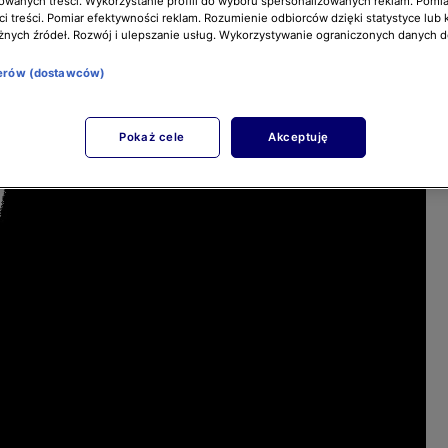
owanych treści. Wykorzystanie profili do wyboru spersonalizowanych reklam. Pomia
i treści. Pomiar efektywności reklam. Rozumienie odbiorców dzięki statystyce lub 
żnych źródeł. Rozwój i ulepszanie usług. Wykorzystywanie ograniczonych danych 
nerów (dostawców)
Pokaż cele
Akceptuję