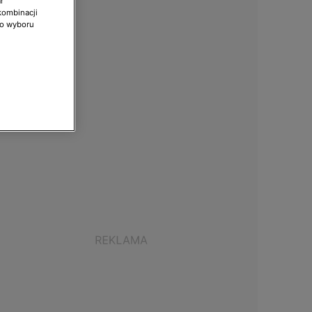
r
kombinacji
do wyboru