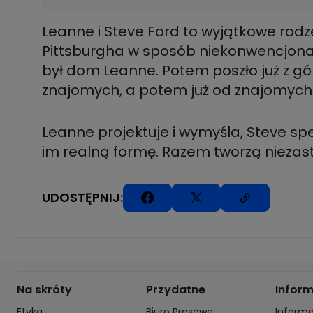
Leanne i Steve Ford to wyjątkowe rod
Pittsburgha w sposób niekonwencjona
był dom Leanne. Potem poszło już z gór
znajomych, a potem już od znajomych 
Leanne projektuje i wymyśla, Steve spe
im realną formę. Razem tworzą niezas
UDOSTĘPNIJ:
Na skróty
Przydatne
Infor
Etyka
Biuro Prasowe
Inform