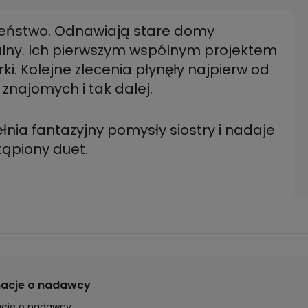
zeństwo. Odnawiają stare domy
lny. Ich pierwszym wspólnym projektem
ki. Kolejne zlecenia płynęły najpierw od
znajomych i tak dalej.
łnia fantazyjny pomysły siostry i nadaje
tąpiony duet.
macje o nadawcy
acje o nadawcy