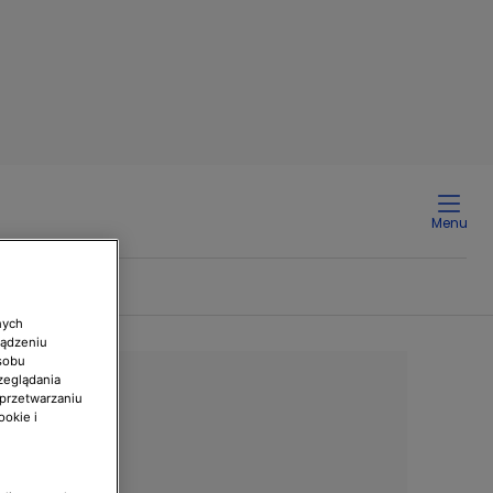
Menu
nych
ządzeniu
sobu
zeglądania
 przetwarzaniu
ookie i