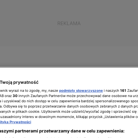
ół zarządzający
Biuro prasowe
Kariera
Twoją prywatność
ownik wyrazi na to zgodę, my, nasze
podmioty stowarzyszone
i naszych
161
Zaufa
IAB oraz
30
innych Zaufanych Partnerów może przechowywać dane osobowe na ur
 i uzyskiwać do nich dostęp w celu zapewnienia bardziej spersonalizowanego spo
a. Odbywa się to poprzez przetwarzanie danych osobowych zebranych z danych pr
nych w plikach cookie. Użytkownik może udzielić/wycofać zgodę i sprzeciwić się
 uzasadniony interes w dowolnym momencie, klikając przycisk „Ustawienia plików c
lityka Prywatności
aszymi partnerami przetwarzamy dane w celu zapewnienia: