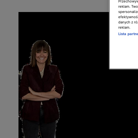
Przechowywa
reklam. Twor
spersonaliz
efektywnośc
danych z ró
reklam.
Lista part