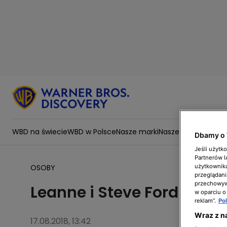
WBD na świecie
WBD w Polsce
Nasze marki
Nasze wartości
Zesp
Dbamy o 
Jeśli użytk
Partnerów 
użytkownika
OSOBY
przeglądani
przechowywa
Leanne i Steve Ford
w oparciu o
reklam”.
Po
Wraz z n
17.08.2018, 13:42